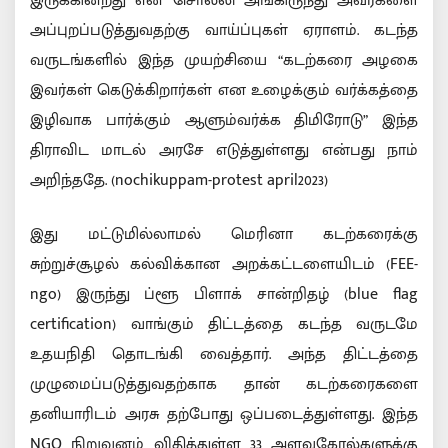
இருக்கின்றது என சொல்லி அங்கிருந்து அவர்களை
அப்புறப்படுத்துவதற்கு வாய்ப்புகள் ஏராளம். கடந்த
வருடங்களில் இந்த முயற்சியை “கடற்கரை அழகை
இவர்கள் கெடுக்கிறார்கள் என உழைக்கும் வர்க்கத்தை
இழிவாக பார்க்கும் ஆளும்வர்க்க திமிரோடு” இந்த
திராவிட மாடல் அரசே எடுத்துள்ளது என்பது நாம்
அறிந்ததே. (nochikuppam-protest april2023)
இது மட்டுமில்லாமல் மெரினா கடற்கரைக்கு
சுற்றுச்சூழல் கல்விக்கான அறக்கட்டளையிடம் (FEE-
ngo) இருந்து ப்ளூ பிளாக் சான்றிதழ் (blue flag
certification) வாங்கும் திட்டத்தை கடந்த வருடமே
உதயநிதி தொடங்கி வைத்தார். அந்த திட்டத்தை
முழுமைப்படுத்துவதற்காக தான் கடற்கரைகளை
தனியாரிடம் அரசு தற்போது ஒப்படைத்துள்ளது. இந்த
NGO நிறுவனம் விதித்துள்ள 33 அளவுகோல்களுக்கு