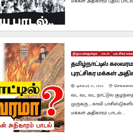
மக்கள் அதிகாரம் புதிய பாடல் 
திருப்பரங்குன்றம்
பாடல்
புரட்சிகர மக்
தமிழ்நாட்டில் கலவர
புரட்சிகர மக்கள் அதி
டிசம்பர் 22, 2025
செங்கனல
வட வட வட நாட்டுல குழந்தை 
முருகரு….. காவி பாசிஸ்டுகள
மக்கள் அதிகாரம் பாடல் …