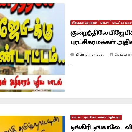
திருப்பரங்குன்றம்
பாடல்
புரட்சிகர மக்
குன்றத்திலே பிஜேபி
புரட்சிகர மக்கள் அதி
பிப்ரவரி 27, 2025
செங்கனல
…
பாடல்
புரட்சிகர மக்கள் அதிகாரம்
டிங்கிரி டிங்காலே –