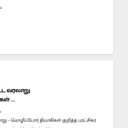
்
ாட்ட வரலாறு
ிகள்
காரம் புதிய பாடல்
்
ாறு – மொழிப்போர் தியாகிகள் குறித்த புரட்சிகர