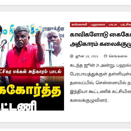
காணொளி
பஹல்காம்
பாடல்
புரட்சி
காவிகளோடு கைகோர்த்த
அதிகாரம் கலைக்குழ
ஜூன் 26, 2025
செங்கனல்
கடந்த ஜூன் 21 அன்று, பஹல்
பேரபாயத்துக்குள் தள்ளியுள்
தலைப்பில், சென்னையில் நடை
இந்தியா கூட்டணிக் கட்சியின
கலைக்குழுவினர்…