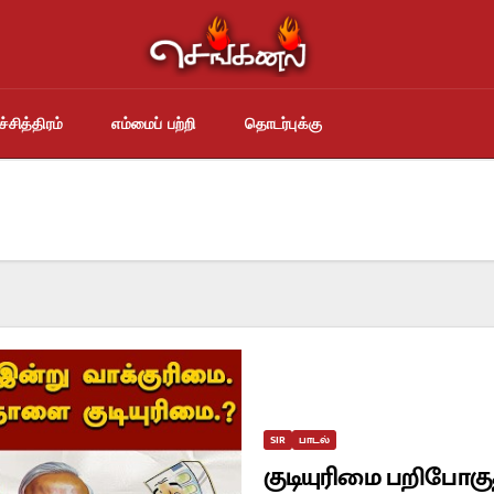
்சித்திரம்
எம்மைப் பற்றி
தொடர்புக்கு
SIR
பாடல்
குடியுரிமை பறிபோகுத