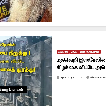
இஸ்ரேல்
பாடல்
மக்கள் அதிகாரம்
மதவெறி இஸ்ரேலின் இ
கிழக்கை விட்டே அமெர
பாடல்
நவம்பர் 4, 2023
செங்கனல்
…