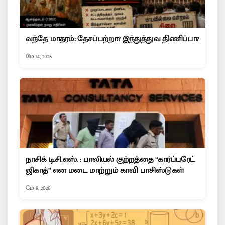
வந்தே மாதரம்: தேசப்பற்றா? இந்துத்துவ திணிப்பா?
மே 14, 2026
நாசிக் டி.சி.எஸ். : பாலியல் குற்றத்தை “கார்ப்பரேட்
ஜிகாத்” என மடை மாற்றும் காவி பாசிஸ்டுகள்
மே 9, 2026