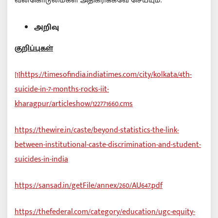
வன்கொடுமைகள் அதிகரிக்கவே செய்யும்.
அறிவு
குறிப்புகள்
[1]
https://timesofindia.indiatimes.com/city/kolkata/4th-
suicide-in-7-months-rocks-iit-
kharagpur/articleshow/122771660.cms
https://thewire.in/caste/beyond-statistics-the-link-
between-institutional-caste-discrimination-and-student-
suicides-in-india
https://sansad.in/getFile/annex/260/AU647.pdf
https://thefederal.com/category/education/ugc-equity-