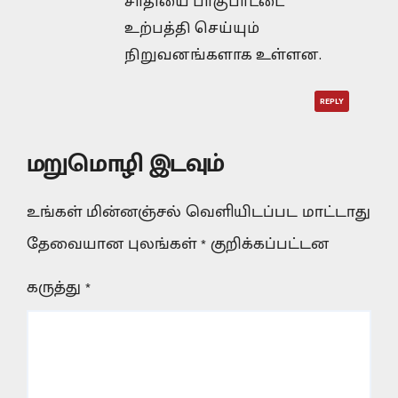
சாதியை பாகுபாட்டை
உற்பத்தி செய்யும்
நிறுவனங்களாக உள்ளன.
REPLY
மறுமொழி இடவும்
உங்கள் மின்னஞ்சல் வெளியிடப்பட மாட்டாது
தேவையான புலங்கள்
*
குறிக்கப்பட்டன
கருத்து
*