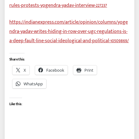
rules-protests-yogendra-yadav-interview-227237
https://indianexpress.com/article/opinion/columns/yoge
ndra-yadav-writes-hiding-in-row-over-ugc-regulations-is-
a-deep-fault-line-social-ideological-and-political-10509869/
Share this:
X
Facebook
Print
WhatsApp
Like this: