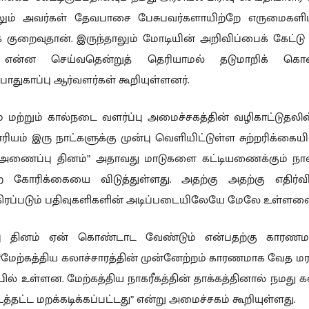
லும் அவர்கள் தேவபாசை பேசுபவர்களாயிற்றே எருமைகளிட
க் குறைவுதான். இருந்தாலும் மோடியின் அறிவிப்பைக் கேட்டு ம
் என்ன செய்வதென்றுத் தெரியாமல் தடுமாறிக் கொண்ட
 பாதுகாப்பு ஆர்வளர்கள் கூறியுள்ளனர்.
் மற்றும் கால்நடை வளர்ப்பு அமைச்சகத்தின் வழிகாட்டுதலின
யம் இரு நாட்களுக்கு முன்பு வெளியிட்டுள்ள சுற்றரிக்கையில்
 அணைப்பு தினம்” அதாவது மாடுகளை கட்டியணைக்கும் 
ற கோரிக்கையை விடுத்துள்ளது. அதற்கு அதற்கு எதிர
ிரப்படும் பதிவுகளிகளின் அடிப்படையிலேயே மேலே உள்ளவை 
ு தினம் ஏன் கொண்டாட வேண்டும் என்பதற்கு காரண
 “மேற்கத்திய கலாச்சாரத்தின் முன்னேற்றம் காரணமாக வேத மரப
ில் உள்ளன. மேற்கத்திய நாகரீகத்தின் தாக்கத்தினால் நமது கல
்டத்தட்ட மறக்கடிக்கப்பட்டது” என்று அமைச்சகம் கூறியுள்ளது.