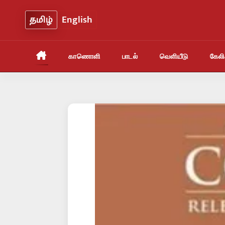
Skip
தமிழ்
English
to
content
காணொளி
பாடல்
வெளியீடு
கேலிச