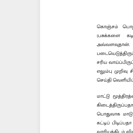
கொஞ்சம் பொறுங
(பசுக்களை கட
அவ்வளவுதான்.
படையெடுத்திருப
சரிய வாய்ப்பிர
எலும்பு முறிவு
செய்தி வெளியிட
மாட்டு மூத்திரத
கிடைத்திருப்பதா
பொதுவாக மாடு எ
கட்டிப் பிடிப்ப
வாரியத்திடம் வி