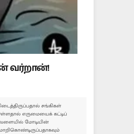
் வர்றான்!
 கிடைத்திருப்பதால் சங்கிகள்
டுள்ளதால் எருமையைக் கட்டிப்
தே வேளையில் மோடியின்
ுமாறிகொண்டிருப்பதாகவும்