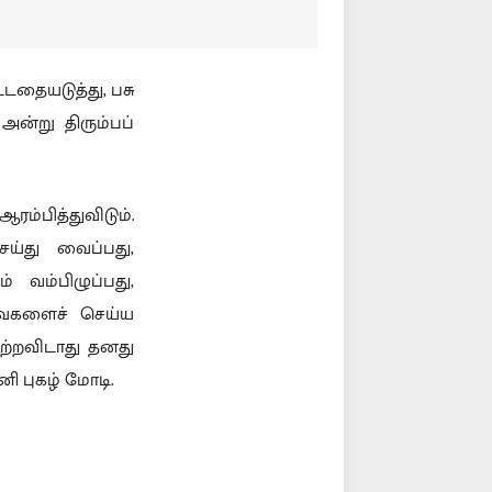
்டதையடுத்து, பசு
அன்று திரும்பப்
்பித்துவிடும்.
ெய்து வைப்பது,
 வம்பிழுப்பது,
வைகளைச் செய்ய
்றவிடாது தனது
னி புகழ் மோடி.