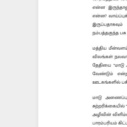
என்ன இருந்தா
என்ன? வாய்ப்பு
இருப்பதாகவும
நம்பத்தகுந்த பசு
மத்திய மீன்வளம
விலங்கள் நலவாரி
தேதியை “மாடு
வேண்டும் என்
ஊடகங்களில் பக
மாடு அணைப்ப
சுற்றரிக்கையில்
அழிவின் விளிம்ப
பாரம்பரியம் கிட