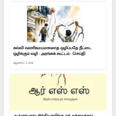
கல்வி வணிகமயமாவதை ஒழிப்பதே நீட்டை
ஒழிக்கும் வழி - அரங்கக் கூட்டம் - செய்தி
ஆகஸ்ட் 5, 2026
ஆர்.எஸ்.எஸ்: இந்தியாவிற்கு ஓர் அச்சுறுத்தல் –