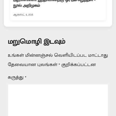
நூல் அறிமுகம்
ஆகஸ்ட் 4, 2026
மறுமொழி இடவும்
உங்கள் மின்னஞ்சல் வெளியிடப்பட மாட்டாது
தேவையான புலங்கள்
*
குறிக்கப்பட்டன
கருத்து
*