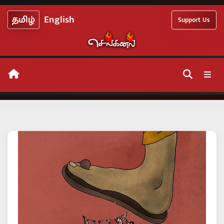
Skip
தமிழ்
English
Support Us
to
content