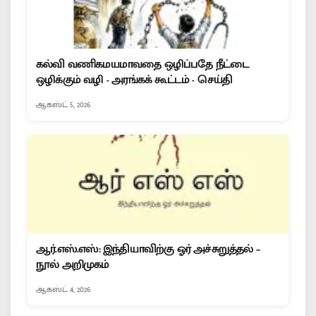
கல்வி வணிகமயமாவதை ஒழிப்பதே நீட்டை
ஒழிக்கும் வழி - அரங்கக் கூட்டம் - செய்தி
ஆகஸ்ட் 5, 2026
ஆர்.எஸ்.எஸ்: இந்தியாவிற்கு ஓர் அச்சுறுத்தல் –
நூல் அறிமுகம்
ஆகஸ்ட் 4, 2026