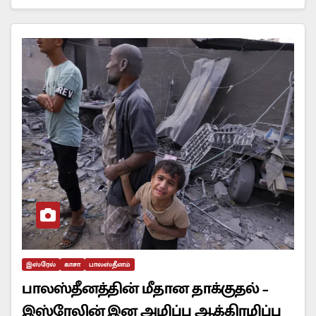
இஸ்ரேல்
காசா
பாலஸ்தீனம்
பாலஸ்தீனத்தின் மீதான தாக்குதல் –
இஸ்ரேலின் இன அழிப்பு ஆக்கிரமிப்பு