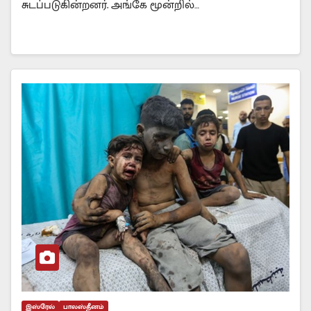
சுடப்படுகின்றனர். அங்கே மூன்றில்…
இஸ்ரேல்
பாலஸ்தீனம்