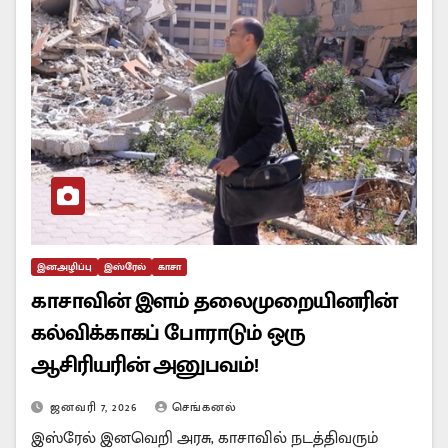
இனஅழிப்பு
இஸ்ரேல்
காசா
காசாவின் இளம் தலைமுறையினரின்
கல்விக்காகப் போராடும் ஒரு
ஆசிரியரின் அனுபவம்!
ஜனவரி 7, 2026
செங்கனல்
இஸ்ரேல் இனவெறி அரசு, காசாவில் நடத்திவரும்