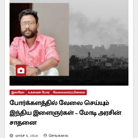
இஸ்ரேல்
உக்ரைன் போர்
வேலைவாய்ப்பின்மை
போர்க்களத்தில் வேலை செய்யும்
இந்திய இளைஞர்கள் – மோடி அரசின்
சாதனை
மார்ச் 6, 2024
செங்கனல்