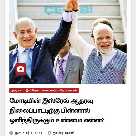
அதானி
இஸ்ரேல்
காவி கார்ப்பரேட் பாசிசம்
மோடியின் இஸ்ரேல் ஆதரவு
நிலைப்பாட்டிற்கு பின்னால்
ஒளிந்திருக்கும் உண்மை என்ன?
நவம்பர் 2, 2023
தாமிரபரணி