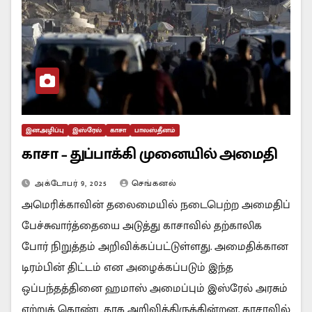
இனஅழிப்பு
இஸ்ரேல்
காசா
பாலஸ்தீனம்
காசா – துப்பாக்கி முனையில் அமைதி
அக்டோபர் 9, 2025
செங்கனல்
அமெரிக்காவின் தலைமையில் நடைபெற்ற அமைதிப்
பேச்சுவார்த்தையை அடுத்து காசாவில் தற்காலிக
போர் நிறுத்தம் அறிவிக்கப்பட்டுள்ளது. அமைதிக்கான
டிரம்பின் திட்டம் என அழைக்கப்படும் இந்த
ஒப்பந்தத்தினை ஹமாஸ் அமைப்பும் இஸ்ரேல் அரசும்
ஏற்றுக் கொண்டதாக அறிவித்திருக்கின்றன. காசாவில்