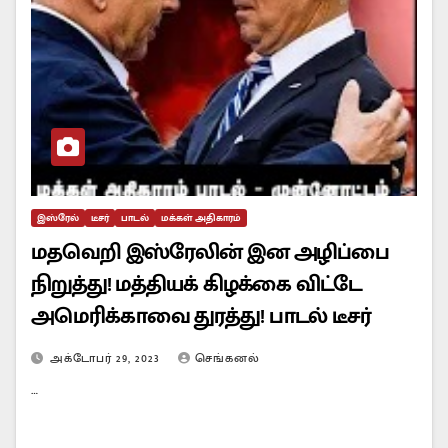
இஸ்ரேல்
டீசர்
பாடல்
மக்கள் அதிகாரம்
மதவெறி இஸ்ரேலின் இன அழிப்பை
நிறுத்து! மத்தியக் கிழக்கை விட்டே
அமெரிக்காவை துரத்து! பாடல் டீசர்
அக்டோபர் 29, 2023
செங்கனல்
…