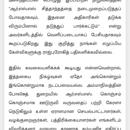
அச்சந்திப்பின் பொழுது இப்பயிற்சி நிறுவனத்தில்
”ஆர்.எஸ்.எஸ் சித்தாந்தத்தை நடைமுறைப்படுத்தப்
போவதாகவும், இதனை அதிகாரிகள் தடுக்க
விரும்பினால் தடுத்துப் பார்க்கட்டும்” என்று
அவர்களிடத்தில் வெளிப்படையாகப் பேசியதாகவும்
கூறப்படுகிறது. இது குறித்து நாங்கள் எழுப்பிய
கேள்விகளுக்கு ராஜ்புரோகித் பதிலளிக்கவில்லை.
இதில் கவலையளிக்கக் கூடியது என்னவென்றால்,
இத்தகைய நிகழ்வுகள் ஏதோ அங்கொன்றும்
இங்கொன்றுமாக நடப்பவையல்ல. அம்மாநிலத்தின்
போலிசுத் துறையில் ஆர்.எஸ்.எஸ். கொஞ்சம்
கொஞ்சமாக ஊடுருவி வருவதைப் பற்றி கேரளா
நெடுகிலும் உள்ள ஏராளமான செயல்பாட்டாளர்கள்,
வழக்குறைஞர்கள், பத்திரிக்கையாளர்கள் எங்களிடம்
விவரித்தனர். வரலாறு காணாத கம்யூனிச எதிர்ப்பு