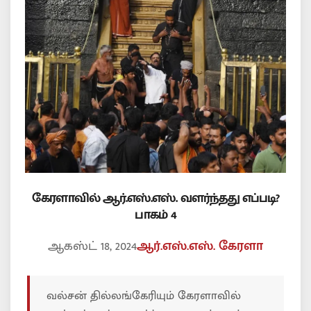
கேரளாவில் ஆர்.எஸ்.எஸ். வளர்ந்தது எப்படி?
பாகம் 4
ஆகஸ்ட் 18, 2024
ஆர்.எஸ்.எஸ்.
கேரளா
வல்சன் தில்லங்கேரியும் கேரளாவில்