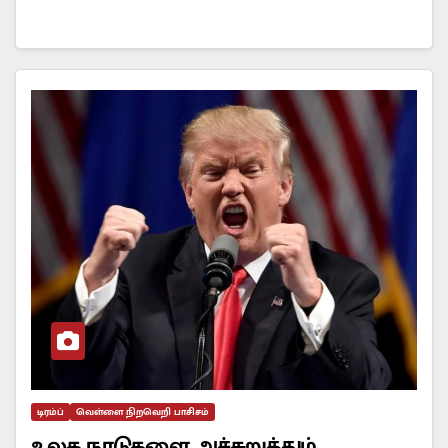
டிரம்ப்
வெள்ளை நிறவெறி பாசிசம்
உலக நாடுகளை அச்சுறுத்தும்