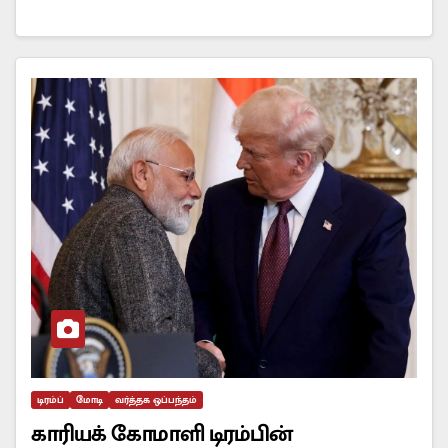
டிரம்ப்
மோடி
வர்த்தக ஒப்பந்தம்
காரியக் கோமாளி டிரம்பின்