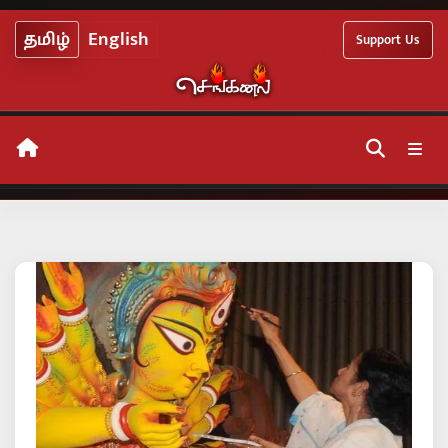
Skip
தமிழ்
English
Support Us
to
content