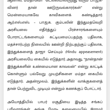
ஆனால், மம்தாவோ “டெல்லியிலிருந்து வரும் பா.ஜ.க-
வினர் தான் ஊடுருவல்காரர்கள்” என்று
மென்மையாகவே காவிகளைக் கண்டித்தார்.
ஆர்.எஸ்.எஸ். – பா.ஜ.க. கும்பலின் இந்துமதவெறி
அரசியலை எதிர்த்துப் பிரச்சாரங்களையும்
போராட்டங்களையும் கட்டியமைப்பதற்கு பதிலாக,
மதச்சார்பற்ற நிலையில் ஊன்றி நிற்பதற்குப் பதிலாக,
இந்துக்களைத் தாஜா செய்யும் (Hindu appeasement)
அரசியலையே கையில் எடுத்தார். அதாவது, “நான்தான்
இந்துக்களின் உண்மையான காவலன்” என்று காட்டிக்
கொள்ளும் பல்வேறு முயற்சிகளை மம்தா கையில்
எடுத்தார்; அதன்மூலம், இந்துக்களின் வாக்குகளைத்
தான் பெற்றுவிட முடியும் என்றும் கணக்குப் போட்டார்.
அயோத்தியில் பாபர் மசூதியை இடித்த சங்கப்
பரிவாரங்கள் அங்கு மோடி தலைமையில் இராமர்