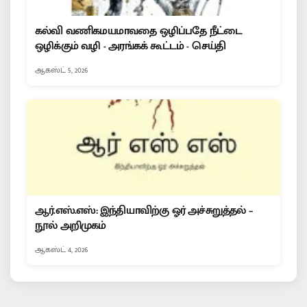
கல்வி வணிகமயமாவதை ஒழிப்பதே நீட்டை
ஒழிக்கும் வழி - அரங்கக் கூட்டம் - செய்தி
ஆகஸ்ட் 5, 2026
ஆர்.எஸ்.எஸ்: இந்தியாவிற்கு ஓர் அச்சுறுத்தல் –
நூல் அறிமுகம்
ஆகஸ்ட் 4, 2026