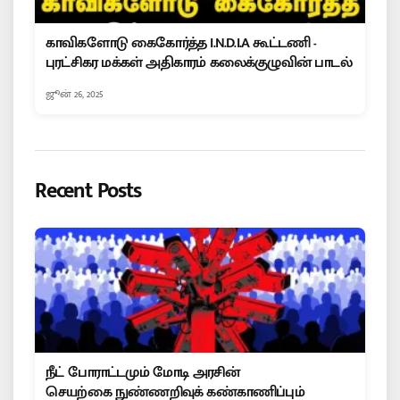
காவிகளோடு கைகோர்த்த I.N.D.I.A கூட்டணி -
புரட்சிகர மக்கள் அதிகாரம் கலைக்குழுவின் பாடல்
ஜூன் 26, 2025
Recent Posts
நீட் போராட்டமும் மோடி அரசின்
செயற்கை நுண்ணறிவுக் கண்காணிப்பும்