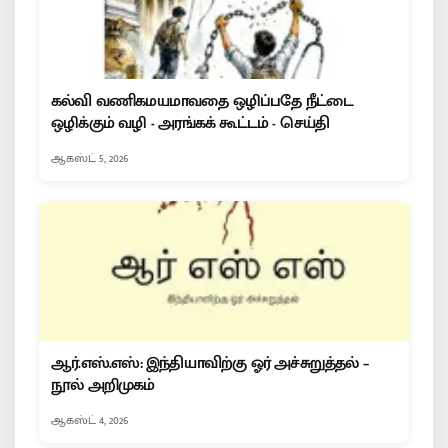
கல்வி வணிகமயமாவதை ஒழிப்பதே நீட்டை
ஒழிக்கும் வழி - அரங்கக் கூட்டம் - செய்தி
ஆகஸ்ட் 5, 2026
ஆர்.எஸ்.எஸ்: இந்தியாவிற்கு ஓர் அச்சுறுத்தல் –
நூல் அறிமுகம்
ஆகஸ்ட் 4, 2026