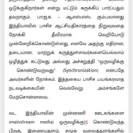
ஒடுக்குகிறார்கள் என்று மட்டும் சுருக்கிப் பார்ப்பதும்
தவறாகும். பா.ஜ.க. – ஆ.எஸ்.எஸ். கும்பலானது
இந்தியாவில் பாசிச ஆட்சியதிகாரத்தை நிறுவுவதை
நோக்கி தீவிரமாக வெறியோடு
முன்னேறிக்கொண்டுள்ளது. எனவே அதற்கு எதிரான,
தடையான, மாற்றுக் கருத்துள்ளவர்களையெல்லாம்
ஒழித்துக் கட்டுவது அல்லது அச்சுறுத்தி “ஒருவழிக்கு
கொண்டுவருவது” (Synchronization) என்பதே
அவர்களின் நோக்கம். இத்தகைய பாசிச பயங்கரவாத
நடவடிக்கையின் வெவ்வேறு அம்சங்களே
மேற்சொன்னவை.
வட இந்தியாவின் முன்னணி ஊடகங்களை
(mainstream media) ஒருவழிக்கு
[1]
கொண்டுவந்த
பிறகு, இணையதளம், சமூக வலைத்தளங்களில்