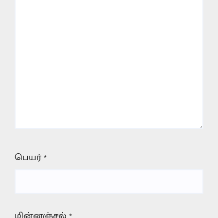
பெயர்
*
மின்னஞ்சல்
*