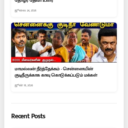
தோழர் தேவா உரை
ஜூலை 24, 2026
மாமல்லன் நீர்த்தேக்கம் - சென்னையின்
குடிநீருக்காக காவு கொடுக்கப்படும் மக்கள்
ஜூன் 19, 2026
Recent Posts