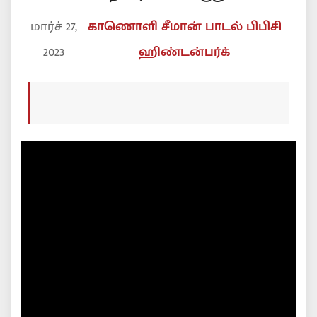
மார்ச் 27,
காணொளி
சீமான்
பாடல்
பிபிசி
2023
ஹிண்டன்பர்க்