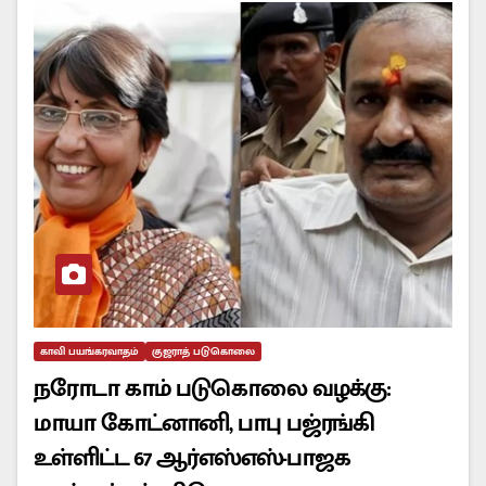
காவி பயங்கரவாதம்
குஜராத் படுகொலை
நரோடா காம் படுகொலை வழக்கு:
மாயா கோட்னானி, பாபு பஜ்ரங்கி
உள்ளிட்ட 67 ஆர்எஸ்எஸ்-பாஜக