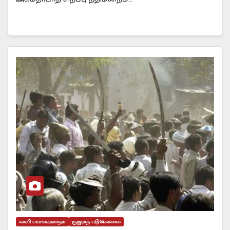
காவி பயங்கரவாதம்
குஜராத் படுகொலை