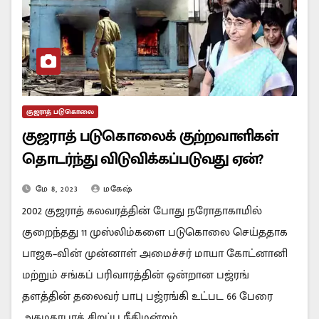
குஜராத் படுகொலை
குஜராத் படுகொலைக் குற்றவாளிகள்
தொடர்ந்து விடுவிக்கப்படுவது ஏன்?
மே 8, 2023
மகேஷ்
2002 குஜராத் கலவரத்தின் போது நரோதாகாமில்
குறைந்தது 11 முஸ்லிம்களை படுகொலை செய்ததாக
பாஜக–வின் முன்னாள் அமைச்சர் மாயா கோட்னானி
மற்றும் சங்கப் பரிவாரத்தின் ஒன்றான பஜ்ரங்
தளத்தின் தலைவர் பாபு பஜ்ரங்கி உட்பட 66 பேரை
அகமதாபாத் சிறப்பு நீதிமன்றம்…