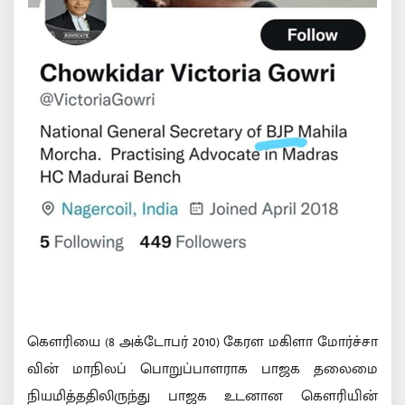
கௌரியை (8 அக்டோபர் 2010) கேரள மகிளா மோர்ச்சா
வின் மாநிலப் பொறுப்பாளராக பாஜக தலைமை
நியமித்ததிலிருந்து பாஜக உடனான கௌரியின்