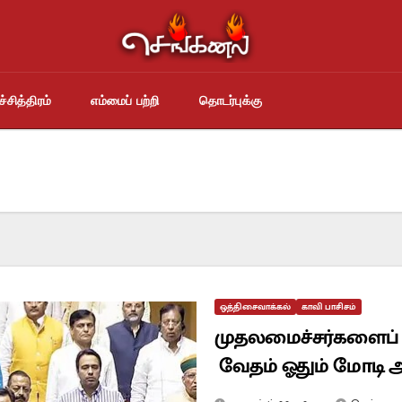
்சித்திரம்
எம்மைப் பற்றி
தொடர்புக்கு
ஒத்திசைவாக்கல்
காவி பாசிசம்
முதலமைச்சர்களைப் பதவ
வேதம் ஓதும் மோடி அ