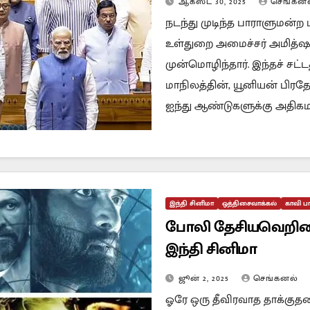
ஆகஸ்ட் 30, 2025
செங்கனல
நடந்து முடிந்த பாராளுமன்ற
உள்துறை அமைச்சர் அமித்ஷா 
முன்மொழிந்தார். இந்தச் சட்ட
மாநிலத்தின், யூனியன் பிரத
ஐந்து ஆண்டுகளுக்கு அதிகம
இந்தி சினிமா
ஒத்திசைவாக்கல்
காவி பா
போலி தேசியவெறியை
இந்தி சினிமா
ஜூன் 2, 2025
செங்கனல்
ஓரே ஒரு தீவிரவாத தாக்குத