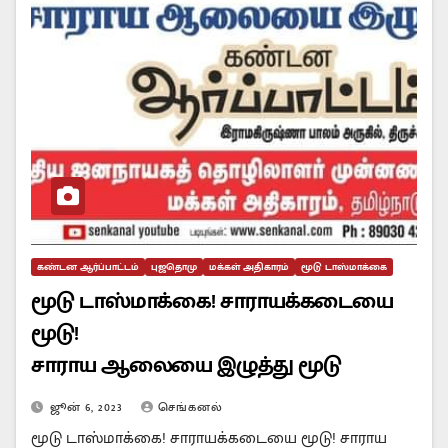
கண்டன ஆர்ப்பாட்டம்
புஜதொமு
மக்கள் அதிகாரம்
மூடு டாஸ்மாக்கை
மூடு டாஸ்மாக்கை! சாராயக்கடையை
மூடு!
சாராய ஆலையை இழுத்து மூடு
ஜூன் 6, 2023
செங்கனல்
மூடு டாஸ்மாக்கை! சாராயக்கடையை மூடு! சாராய