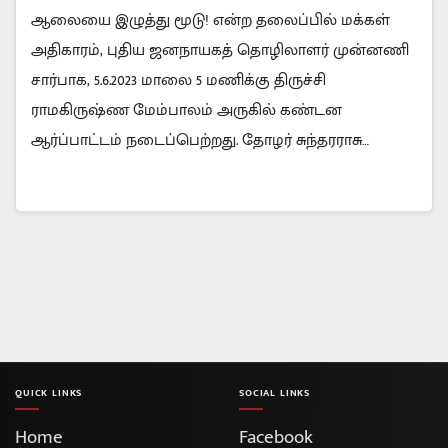
ஆலையை இழுத்து மூடு! என்ற தலைப்பில் மக்கள்
அதிகாரம், புதிய ஜனநாயகத் தொழிலாளர் முன்னணி
சார்பாக, 5.6.2023 மாலை 5 மணிக்கு திருச்சி
ராமகிருஷ்ண மேம்பாலம் அருகில் கண்டன
ஆர்ப்பாட்டம் நடைப்பெற்றது. தோழர் சுந்தரராசு…
QUICK LINKS
SOCIAL LINKS
Home
Facebook