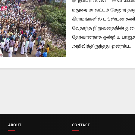
ஜனவரி 30, 2025
செங்கனல
மதுரை மாவட்டம் மேலூர் தாலு
கிராமங்களில் டங்ஸ்டன் கனி
வேதாந்த நிறுவனத்தின் து
தேர்வானதாக ஒன்றிய பா.ஜ.க 
அறிவித்திருந்தது. ஒன்றிய…
ABOUT
CONTACT