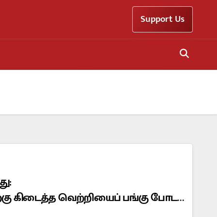
Support Us
து:
ற்கு கிடைத்த வெற்றியைப் பங்கு போடத்
ிகள்