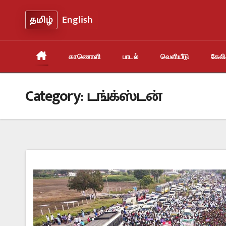
Skip
தமிழ்
English
to
content
காணொளி
பாடல்
வெளியீடு
கேலிச
Category:
டங்க்ஸ்டன்