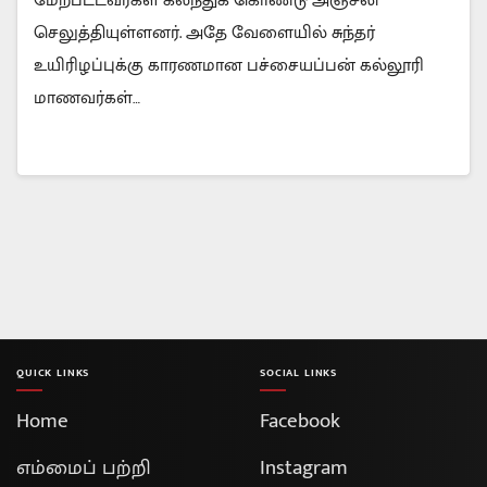
மேற்பட்டவர்கள் கலந்துக் கொண்டு அஞ்சலி
செலுத்தியுள்ளனர். அதே வேளையில் சுந்தர்
உயிரிழப்புக்கு காரணமான பச்சையப்பன் கல்லூரி
மாணவர்கள்…
QUICK LINKS
SOCIAL LINKS
Home
Facebook
எம்மைப் பற்றி
Instagram