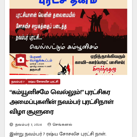
நவம்பர் 7
ரஷ்ய சோசலிச புரட்சி
“கம்யூனிசமே வெல்லும்!” புரட்சிகர
அமைப்புகளின் நவம்பர் புரட்சிநாள்
விழா சூளுரை
நவம்பர் 7, 2024
செங்கனல்
இன்று நவம்பர் 7 ரஷ்ய சோசலிச புரட்சி நாள்.