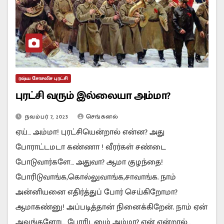
ரஷ்ய சோசலிச புரட்சி
புரட்சி வரும் இல்லையா அம்மா?
நவம்பர் 7, 2023
செங்கனல்
ஏய்… அம்மா! புரட்சியென்றால் என்ன? அது
போராட்டமடா கண்ணா ! வீரர்கள் சண்டை
போடுவார்களே… அதுவா? ஆமா குழந்தை!
போரிடுவாங்க,கொல்லுவாங்க,சாவாங்க. நாம்
அன்னியனை எதிர்த்துப் போர் செய்கிறோமா?
ஆமாகண்னு! அப்படித்தான் நினைக்கிறேன். நாம் ஏன்
அவங்களோட போரிடனும் அம்மா? ஏன் என்றால்…