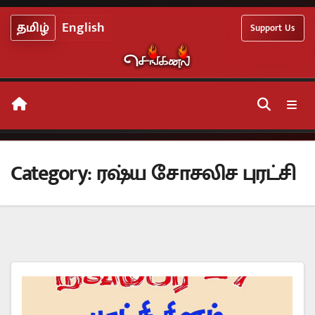
Skip
தமிழ்
English
Support Us
to
content
Category:
ரஷ்ய சோசலிச புரட்சி