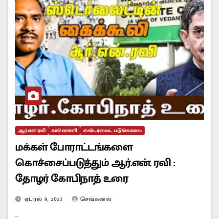
ஆர்.என்.ரவி
காணொளி
ஸ்டெர்லைட் படுகொலை
மக்கள் போராட்டங்களை
கொச்சைப்படுத்தும் ஆர்.என். ரவி :
தோழர் கோபிநாத் உரை
ஏப்ரல் 9, 2023
செங்கனல்
…