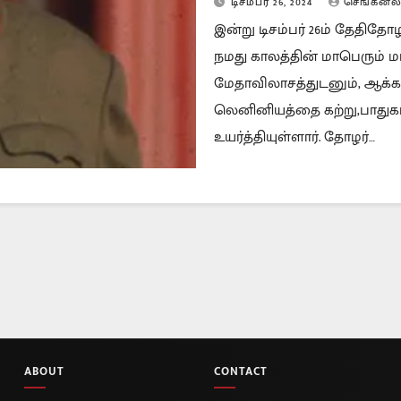
டிசம்பர் 26, 2024
செங்கனல
இன்று டிசம்பர் 26ம் தேதித
நமது காலத்தின் மாபெரும் 
மேதாவிலாசத்துடனும், ஆக்கப்
லெனினியத்தை கற்று,பாதுகாத்த
உயர்த்தியுள்ளார். தோழர்…
ABOUT
CONTACT