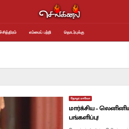
்சித்திரம்
எம்மைப் பற்றி
தொடர்புக்கு
தோழர் மாவோ
மார்க்சிய – லெனின
பங்களிப்பு!