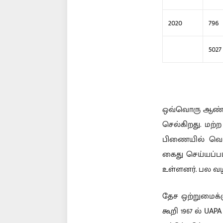
2020
796
5027
ஒவ்வொரு ஆண்டு
செல்கிறது. மற்
பிணையில் வெளி
கைது செய்யப்பட
உள்ளனர். பல வழ
தேச ஒற்றுமைக்
கூறி 1967 ல் U