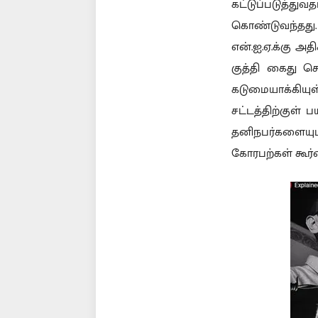
கட்டுப்படுத்து
கொண்டுவந்தது
என்.ஐ.ஏ.க்கு அ
குத்தி கைது செ
கடுமையாக்கியுள
சட்டத்திற்குள்
தனிநபர்களையும
கோரபற்கள் கூர்