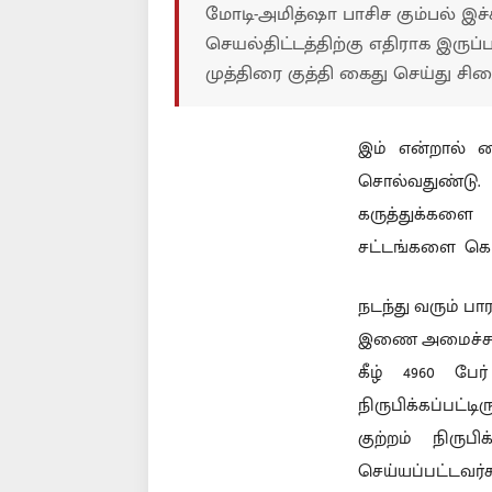
மோடி-அமித்ஷா பாசிச கும்பல் இச
செயல்திட்டத்திற்கு எதிராக இரு
முத்திரை குத்தி கைது செய்து சி
இம் என்றால் க
சொல்வதுண்டு
கருத்துக்கள
சட்டங்களை கொண்
நடந்து வரும் ப
இணை அமைச்சர், 
கீழ் 4960 பேர
நிருபிக்கப்பட்ட
குற்றம் நிரு
செய்யப்பட்டவர்