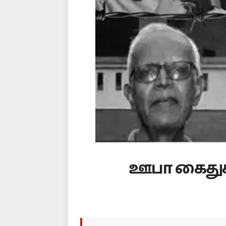
ஊபா கைதுகள