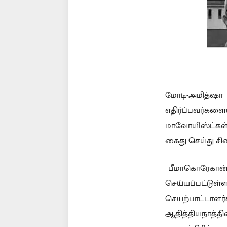
மோடி-அமித்ஷா 
எதிர்ப்பவர்க
மாவோயிஸ்ட்கள்
கைது செய்து சி
பீமாகொரேகான் வ
செய்யப்பட்டு
செயற்பாட்டாளர்
ஆதித்தியநாத்தி