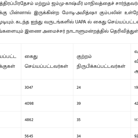
ிரப்பிரதேசம் மற்றும் ஜம்மு-காஷ்மீர் மாநிலத்தைச் சார்ந்தவர்
்கு பின்னால் இருக்கின்ற மோடி-அமித்ஷா கும்பலின் உள்
ுடியும். கடந்த ஐந்து வருடங்களில் UAPA ல் கைது செய்யப்பட
்களையும் இணை அமைச்சர் நாடாளுமன்றத்தில் தெரிவித்துள்
வ
யப்பட்ட
கைது
குற்றம்
வ
்குகள்
செய்யப்பட்டவர்கள்
நிருபிக்கப்பட்டவர்கள்
ஆ
3047
24
1
4098
39
4
4862
35
11
5645
34
9