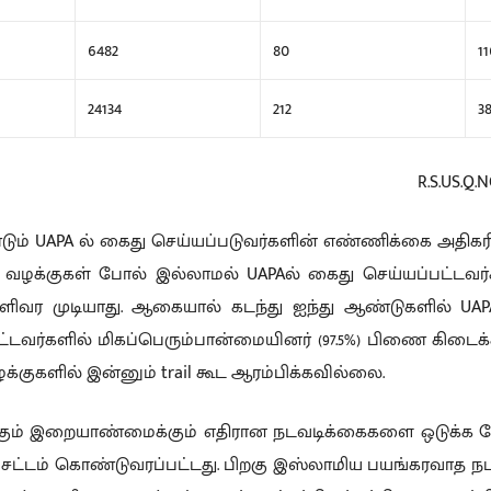
6482
80
1
24134
212
3
R.S.US.Q.N
ம் UAPA ல் கைது செய்யப்படுவர்களின் எண்ணிக்கை அதிகர
ற வழக்குகள் போல் இல்லாமல் UAPAல் கைது செய்யப்பட்டவர
வர முடியாது. ஆகையால் கடந்து ஐந்து ஆண்டுகளில் UAPA ச
்டவர்களில் மிகப்பெரும்பான்மையினர் (97.5%) பிணை கிடைக
க்குகளில் இன்னும் trail கூட ஆரம்பிக்கவில்லை.
கும் இறையாண்மைக்கும் எதிரான நடவடிக்கைகளை ஒடுக்க வே
APA சட்டம் கொண்டுவரப்பட்டது. பிறகு இஸ்லாமிய பயங்கரவாத