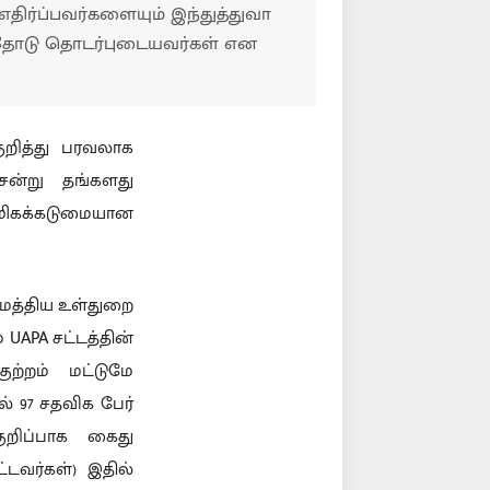
திர்ப்பவர்களையும் இந்துத்துவா
கத்தோடு தொடர்புடையவர்கள் என
ுறித்து பரவலாக
ன்று தங்களது
ிகக்கடுமையான
 மத்திய உள்துறை
UAPA சட்டத்தின்
ுற்றம் மட்டுமே
ல் 97 சதவிக பேர்
ுறிப்பாக கைது
்டவர்கள்) இதில்