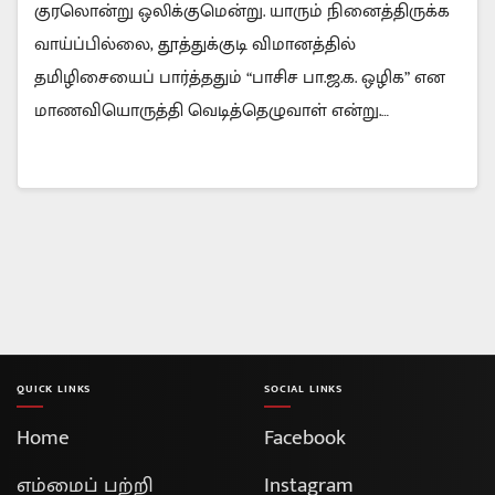
குரலொன்று ஒலிக்குமென்று. யாரும் நினைத்திருக்க
வாய்ப்பில்லை, தூத்துக்குடி விமானத்தில்
தமிழிசையைப் பார்த்ததும் “பாசிச பா.ஜ.க. ஒழிக” என
மாணவியொருத்தி வெடித்தெழுவாள் என்று.…
QUICK LINKS
SOCIAL LINKS
Home
Facebook
எம்மைப் பற்றி
Instagram