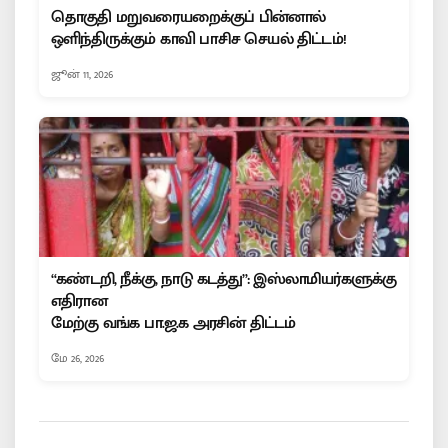
தொகுதி மறுவரையறைக்குப் பின்னால்
ஒளிந்திருக்கும் காவி பாசிச செயல் திட்டம்!
ஜூன் 11, 2026
“கண்டறி, நீக்கு, நாடு கடத்து”: இஸ்லாமியர்களுக்கு
எதிரான
மேற்கு வங்க பா.ஜ.க அரசின் திட்டம்
மே 26, 2026