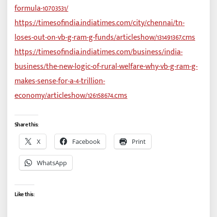
formula-10703531/
https://timesofindia.indiatimes.com/city/chennai/tn-
loses-out-on-vb-g-ram-g-funds/articleshow/131491367.cms
https://timesofindia.indiatimes.com/business/india-
business/the-new-logic-of-rural-welfare-why-vb-g-ram-g-
makes-sense-for-a-4-trillion-
economy/articleshow/126158674.cms
Share this:
X
Facebook
Print
WhatsApp
Like this: