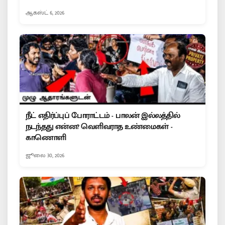
ஆகஸ்ட் 6, 2026
நீட் எதிர்ப்புப் போராட்டம் - பாலன் இல்லத்தில்
நடந்தது என்ன? வெளிவராத உண்மைகள் -
காணொளி
ஜூலை 30, 2026