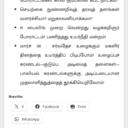
போராட்டங்கள் காவி கும்பலின் கபட நாடகம்!
செயற்கை நுண்ணறிவுத் தரவுத் தளங்கள்
வளர்ச்சியா? மறுகாலனியாக்கமா?
ஈ பைலிங் முறை வென்றது வழக்கறிஞர்
போராட்டம்! பணிந்தது உயர்நீதி மன்றம்!
மார்ச் 08 : சர்வதேச உழைக்கும் மகளிர்
தினத்தை உயர்த்திப் பிடிப்போம்! உழைப்புச்
சுரண்டல்—குடும்ப அடிமைத் தளைகள்—
பாலியல் சுரண்டல்களுக்கு அடிப்படையான
முதலாளித்துத்தைத் தூக்கியெறிவோம்!
Share this:
X
Facebook
Print
WhatsApp