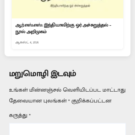
ஆர்.எஸ்.எஸ்: இந்தியாவிற்கு ஓர் அச்சுறுத்தல் –
நூல் அறிமுகம்
ஆகஸ்ட் 4, 2026
மறுமொழி இடவும்
உங்கள் மின்னஞ்சல் வெளியிடப்பட மாட்டாது
தேவையான புலங்கள்
*
குறிக்கப்பட்டன
கருத்து
*