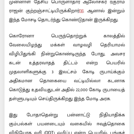
முன்னாள் தேசிய பொருளாதார ஆலோசகர் ரகுராம்
ராஜன் குற்றஞ்சாட்டியிருக்கிறார்
[3]
. ஆனால் இன்றும்
இந்த மோசடி தொடர்ந்து கொண்டுதான் இருக்கிறது.
கொரோனா பெருந்தொற்றுக் காலத்தில்
வேலையிழந்து மக்கள் வாழவழி தெரியாமல்
விழிபிதுங்கி நின்றுகொண்டிருந்த போது, அவசர
கடன் உத்தரவாதத் திட்டம் என்ற பெயரில்
முதலாளிகளுக்கு 3 இலட்சம் கோடி ருபாய்க்கும்
அதிகமான தொகையை வட்டியில்லா கடனாக
கொடுத்து உதவியதுடன் அதில் 22,000 கோடி ருபாயைத்
தள்ளுபடியும் செய்திருக்கிறது இந்த மோடி அரசு.
இது போதாதென்று பன்னாட்டு நிதியாதிக்க
கும்பல்கள் பயனடையும் வகையில் ஈவுத்தொகை
விநியோக வரி (DDT) ஒழிப்பு என்ற பெயரில், பங்குச்