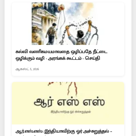
கல்வி வணிகமயமாவதை ஒழிப்பதே நீட்டை
ஒழிக்கும் வழி - அரங்கக் கூட்டம் - செய்தி
ஆகஸ்ட் 5, 2026
ஆர்.எஸ்.எஸ்: இந்தியாவிற்கு ஓர் அச்சுறுத்தல் –